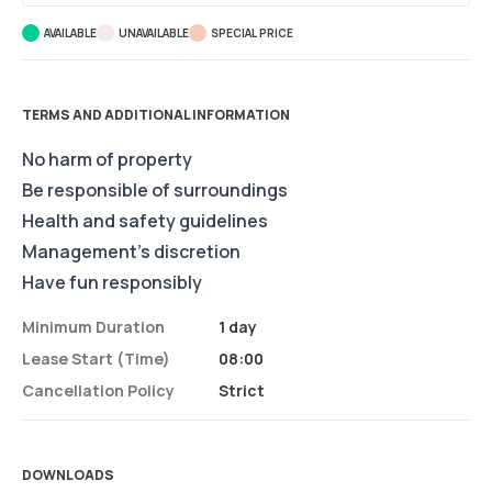
AVAILABLE
UNAVAILABLE
SPECIAL PRICE
TERMS AND ADDITIONAL INFORMATION
No harm of property
Be responsible of surroundings
Health and safety guidelines
Management's discretion
Have fun responsibly
Minimum Duration
1 day
Lease Start (time)
08:00
Cancellation Policy
Strict
DOWNLOADS