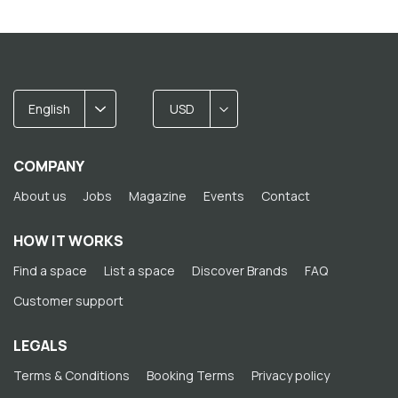
English
USD
COMPANY
About us
Jobs
Magazine
Events
Contact
HOW IT WORKS
Find a space
List a space
Discover Brands
FAQ
Customer support
LEGALS
Terms & Conditions
Booking Terms
Privacy policy