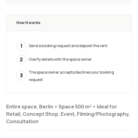
How it works
1
Send a booking request and deposit the rent
2
Clarify details with the space owner
The space owner accepts/declines your booking
3
request
Entire space, Berlin •
Space 500 m²
•
Ideal for
Retail, Concept Shop, Event, Filming/Photography,
Consultation