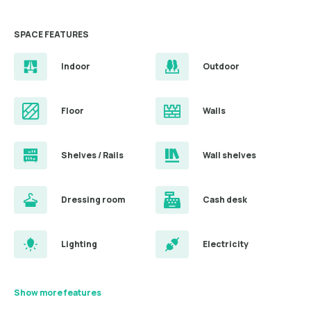
SPACE FEATURES
Indoor
Outdoor
Floor
Walls
Shelves / Rails
Wall shelves
Dressing room
Cash desk
Lighting
Electricity
Show more features