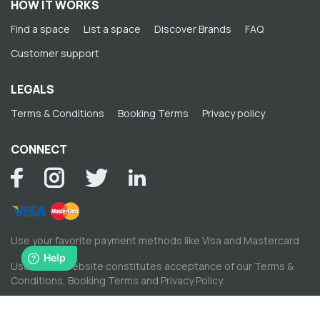
HOW IT WORKS
Find a space
List a space
Discover Brands
FAQ
Customer support
LEGALS
Terms & Conditions
Booking Terms
Privacy policy
CONNECT
Use your favorite payment methods like Visa and Mastercard
Use of this website constitutes acceptance of our
Terms &
Conditions
,
Booking Terms
and
Privacy Policy
.
© Copyright by Spacewise Ltd. 2026