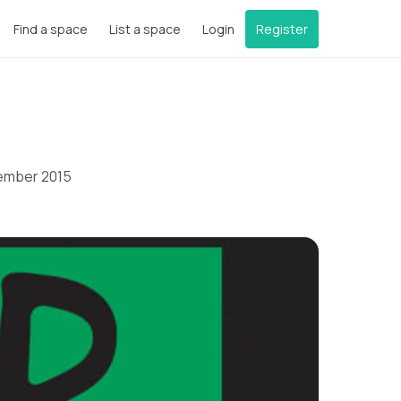
Find a space
List a space
Login
Register
vember 2015