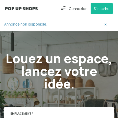
Connexion
S'inscrire
Annonce non disponible.
x
Louez un espace,
lancez votre
idée.
EMPLACEMENT *