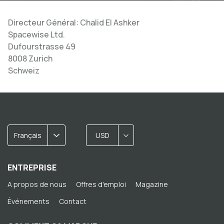
Directeur Général: Chalid El Ashker
Spacewise Ltd.
Dufourstrasse 49
8008 Zurich
Schweiz
Français
USD
ENTREPRISE
A propos de nous
Offres d'emploi
Magazine
Événements
Contact