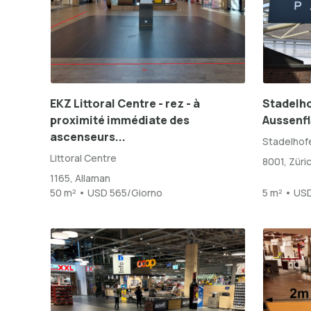
EKZ Littoral Centre - rez - à
Stadelho
proximité immédiate des
Aussenf
ascenseurs...
Stadelhof
Littoral Centre
8001, Züri
1165, Allaman
50 m² • USD 565/Giorno
5 m² • US