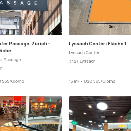
fer Passage, Zürich -
Lyssach Center: Fläche 1
läche
Lyssach Center
er Passage
3421, Lyssach
ch
D 565/Giorno
15 m² • USD 565/Giorno