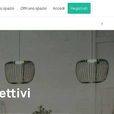
o spazio
Offri uno spazio
Accedi
Registrati
x
ettivi