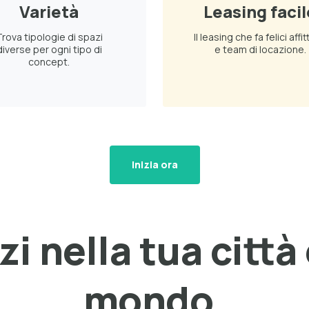
Varietà
Leasing facil
rova tipologie di spazi
Il leasing che fa felici affit
diverse per ogni tipo di
e team di locazione.
concept.
Inizia ora
i nella tua città e
mondo.