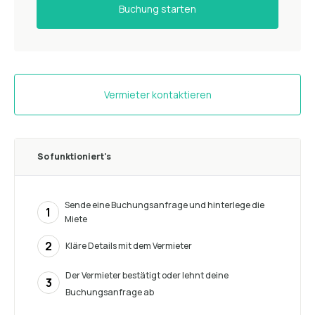
Buchung starten
Vermieter kontaktieren
So funktioniert's
Sende eine Buchungsanfrage und hinterlege die
1
Miete
2
Kläre Details mit dem Vermieter
Der Vermieter bestätigt oder lehnt deine
3
Buchungsanfrage ab