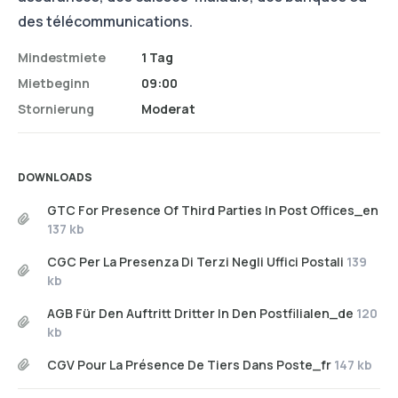
des télécommunications.
Mindestmiete
1 Tag
Mietbeginn
09:00
Stornierung
Moderat
DOWNLOADS
GTC For Presence Of Third Parties In Post Offices_en
137 kb
CGC Per La Presenza Di Terzi Negli Uffici Postali
139
kb
AGB Für Den Auftritt Dritter In Den Postfilialen_de
120
kb
CGV Pour La Présence De Tiers Dans Poste_fr
147 kb