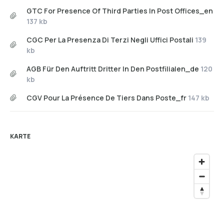
GTC For Presence Of Third Parties In Post Offices_en
137 kb
CGC Per La Presenza Di Terzi Negli Uffici Postali
139
kb
AGB Für Den Auftritt Dritter In Den Postfilialen_de
120
kb
CGV Pour La Présence De Tiers Dans Poste_fr
147 kb
KARTE