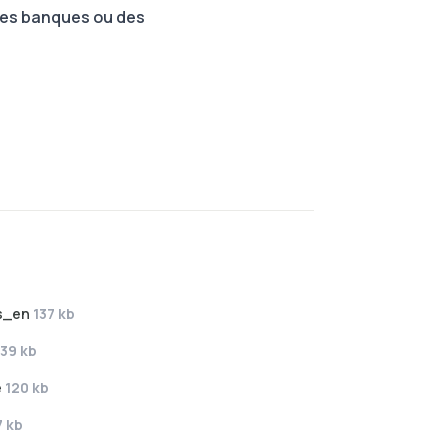
des banques ou des
es_en
137 kb
139 kb
e
120 kb
7 kb