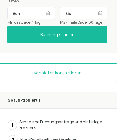
Daten
Mindestdauer 1 Tag
Maximale Dauer 30 Tage
Buchung starten
Vermieter kontaktieren
So funktioniert's
Sende eine Buchungsanfrage und hinterlege
1
die Miete
Kläre Details mit dem Vermieter