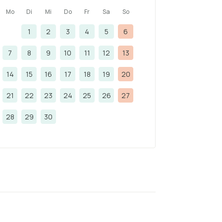
Mo
Di
Mi
Do
Fr
Sa
So
1
2
3
4
5
6
7
8
9
10
11
12
13
14
15
16
17
18
19
20
21
22
23
24
25
26
27
28
29
30