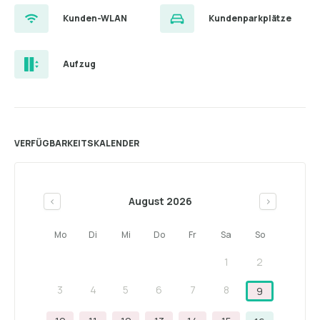
Kunden-WLAN
Kundenparkplätze
Aufzug
VERFÜGBARKEITSKALENDER
August 2026
<
>
Mo
Di
Mi
Do
Fr
Sa
So
1
2
3
4
5
6
7
8
9