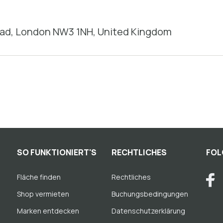
tead, London NW3 1NH, United Kingdom
SO FUNKTIONIERT'S
RECHTLICHES
FOL
Fläche finden
Rechtliches
Shop vermieten
Buchungsbedingungen
Marken entdecken
Datenschutzerklärung