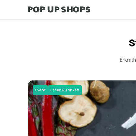
S
Erkrath
Event
Essen & Trinken