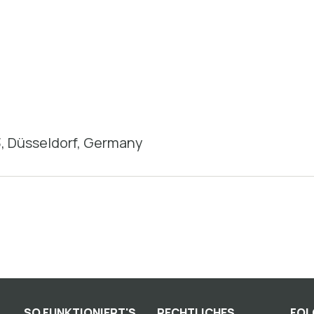
3, Düsseldorf, Germany
SO FUNKTIONIERT'S
RECHTLICHES
FOL