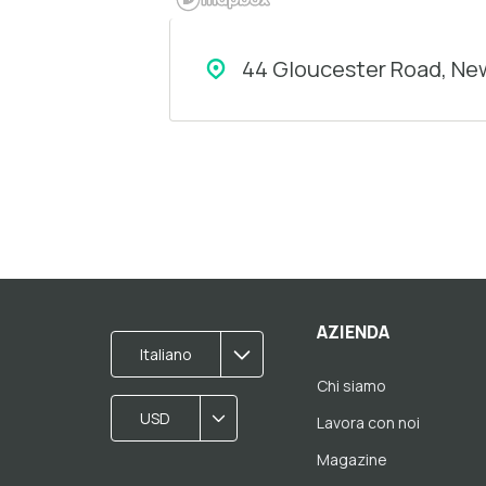
44 Gloucester Road, New
AZIENDA
Italiano
Chi siamo
USD
Lavora con noi
Magazine