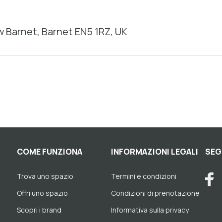
 Barnet, Barnet EN5 1RZ, UK
COME FUNZIONA
INFORMAZIONI LEGALI
SEG
Trova uno spazio
Termini e condizioni
Offri uno spazio
Condizioni di prenotazione
Scopri i brand
Informativa sulla privacy