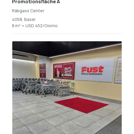
Promotionsfläche A
Räbgass Center
4058, Basel
8 m² • USD 452/Giorno