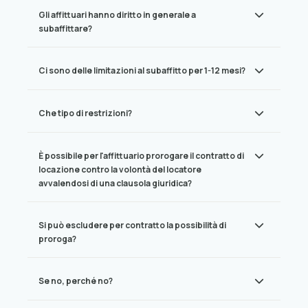
Gli affittuari hanno diritto in generale a
subaffittare?
Ci sono delle limitazioni al subaffitto per 1-12 mesi?
Che tipo di restrizioni?
È possibile per l'affittuario prorogare il contratto di
locazione contro la volontà del locatore
avvalendosi di una clausola giuridica?
Si può escludere per contratto la possibilità di
proroga?
Se no, perché no?