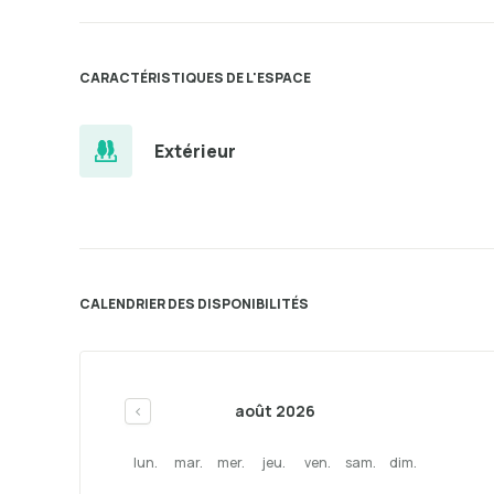
CARACTÉRISTIQUES DE L'ESPACE
Extérieur
CALENDRIER DES DISPONIBILITÉS
août 2026
<
lun.
mar.
mer.
jeu.
ven.
sam.
dim.