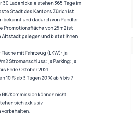
r 30 Ladenlokale stehen 365 Tage im
össte Stadt des Kantons Zürich ist
rum bekannt und dadurch von Pendler
Die Promotionsfläche von 25m2 ist
e Altstadt gelegen und bietet Ihnen
 Fläche mit Fahrzeug (LKW): ja
/m2 Stromanschluss: ja Parking: ja
 bis Ende Oktober 2021
n 10 % ab 3 Tagen 20 % ab 4 bis 7
ie BK/Kommission können nicht
stehen sich exklusiv
 vorbehalten.