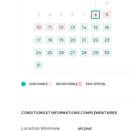
1
2
3
4
5
6
7
9
8
10
11
12
13
14
15
16
17
18
19
20
21
22
23
24
25
26
27
28
29
30
31
DISPONIBLE
INDISPONIBLE
PRIX ​​SPÉCIAL
CONDITIONS ET INFORMATIONS COMPLÉMENTAIRES
Location Minimale
un jour