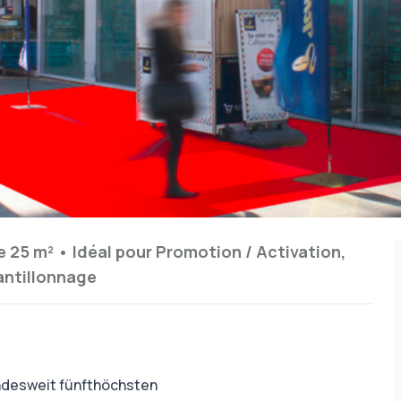
e 25 m²
•
Idéal pour
Promotion / Activation,
antillonnage
andesweit fünfthöchsten