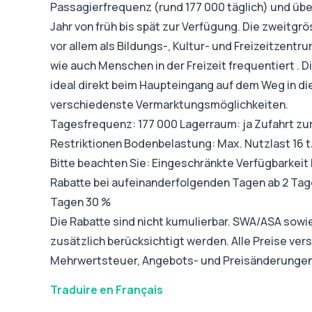
Passagierfrequenz (rund 177 000 täglich) und übe
Jahr von früh bis spät zur Verfügung. Die zweitgr
vor allem als Bildungs-, Kultur- und Freizeitzent
wie auch Menschen in der Freizeit frequentiert . 
ideal direkt beim Haupteingang auf dem Weg in di
verschiedenste Vermarktungsmöglichkeiten.
Tagesfrequenz: 177 000 Lagerraum: ja Zufahrt zur
Restriktionen Bodenbelastung: Max. Nutzlast 16 t
Bitte beachten Sie: Eingeschränkte Verfügbarkeit
Rabatte bei aufeinanderfolgenden Tagen ab 2 Tage
Tagen 30 %
Die Rabatte sind nicht kumulierbar. SWA/ASA sow
zusätzlich berücksichtigt werden. Alle Preise ver
Mehrwertsteuer, Angebots- und Preisänderungen
Traduire en Français