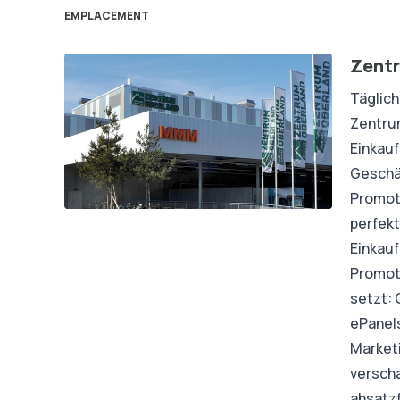
EMPLACEMENT
Zentr
Täglich
Zentrum
Einkauf
Geschäf
Promoti
perfek
Einkauf
Promoti
setzt: 
ePanels
Market
verscha
absatzf