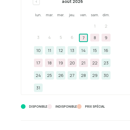
août 2026
<
lun.
mar.
mer.
jeu.
ven.
sam.
dim.
1
2
3
4
5
6
8
9
7
10
11
12
13
14
15
16
17
18
19
20
21
22
23
24
25
26
27
28
29
30
31
DISPONIBLE
INDISPONIBLE
PRIX ​​SPÉCIAL