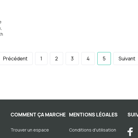
e
s,
th
Précédent
1
2
3
4
5
Suivant
COMMENT ÇA MARCHE
MENTIONS LÉGALES
SUI
Trouver un espace
Conditions d'utilisation