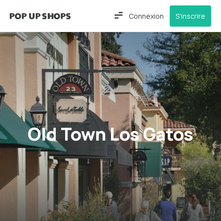
Connexion
S'inscrire
Old Town Los Gatos