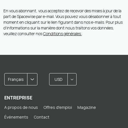
En vous abonnant, vous acceptez de recevoir des mises à jour de la
part de Spacewise par e-mail. Vous pouvez vous désabonner à tout
moment en cliquant sur le lien figurant dans nos e-mails. Pour plus
d'informations sur la manière dont nous traitons vos données,
veuillez consulter nos
Conditions générales.
.
Français
USD
ENTREPRISE
A propos de nous
Offres d'emploi
Magazine
Événements
Contact