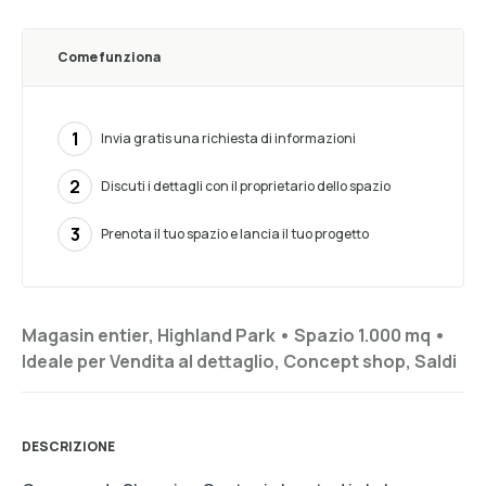
Come funziona
1
Invia gratis una richiesta di informazioni
2
Discuti i dettagli con il proprietario dello spazio
3
Prenota il tuo spazio e lancia il tuo progetto
Magasin entier, Highland Park •
Spazio 1.000 mq
•
Ideale per
Vendita al dettaglio, Concept shop, Saldi
DESCRIZIONE