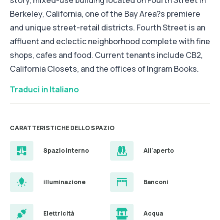
story, mixed-use building located on Fourth Street in
Berkeley, California, one of the Bay Area?s premiere
and unique street-retail districts. Fourth Street is an
affluent and eclectic neighborhood complete with fine
shops, cafes and food. Current tenants include CB2,
California Closets, and the offices of Ingram Books.
Traduci in Italiano
CARATTERISTICHE DELLO SPAZIO
Spazio interno
All'aperto
illuminazione
Banconi
Elettricità
Acqua