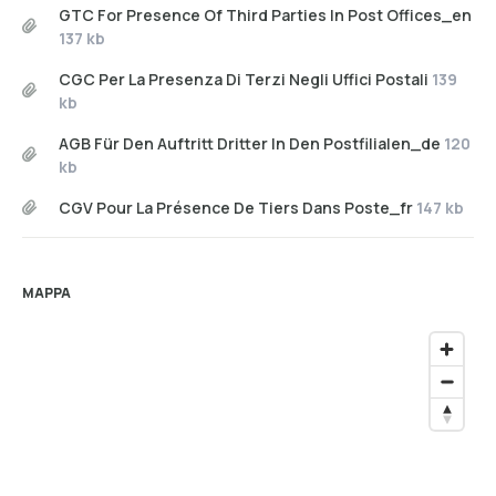
GTC For Presence Of Third Parties In Post Offices_en
137 kb
CGC Per La Presenza Di Terzi Negli Uffici Postali
139
kb
AGB Für Den Auftritt Dritter In Den Postfilialen_de
120
kb
CGV Pour La Présence De Tiers Dans Poste_fr
147 kb
MAPPA