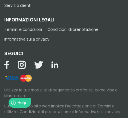
Servizio clienti
INFORMAZIONI LEGALI
Termini e condizioni
Condizioni di prenotazione
Informativa sulla privacy
SEGUICI
Utilizza le tue modalità di pagamento preferite, come Visa e
Mastercard
L'uso di questo sito web implica l'accettazione di
Termini di
utilizzo
,
Condizioni di prenotazione
e
Informativa sulla privacy
.
© Copyright di Spacewise Srl 2026