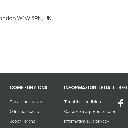
 London W1W 8RN, UK
COME FUNZIONA
INFORMAZIONI LEGALI
SEG
Trova uno spazio
Termini e condizioni
Offri uno spazio
Condizioni di prenotazione
Scopri i brand
Informativa sulla privacy