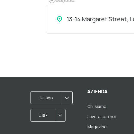
13-14 Margaret Street,
AZIENDA
Italiano
Chi siamo
USD
Lavora con noi
Magazine