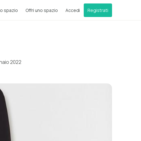
o spazio
Offri uno spazio
Accedi
Registrati
naio 2022