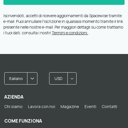
Iscrivendoti, accetti di ricevere aggiornamenti da Spacewise tramite
e-mail. Puoi annullare l'iscrizione in qualsiasi momento tramite il link
presente nelle nostre e-mail. Per maggiori dettagli su come trattiamo
i tuoi dati, consulta i nostri
Termini e condizioni.
.
Italiano
USD
AZIENDA
Chi siamo
Lavora con noi
Magazine
Eventi
Contatti
COME FUNZIONA