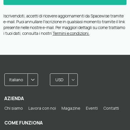
Iscrivendoti, accetti di ricevere aggiornamenti da Spacewise tramite
e-mail. Puoi annullare l'iscrizione in qualsiasi momento tramite il link
presente nelle nostre e-mail. Per maggiori dettagli su come trattiamo
i tuoi dati, consulta i nostri
Termini e condizioni.
.
Italiano
USD
AZIENDA
Chi siamo
Lavora con noi
Magazine
Eventi
Contatti
COME FUNZIONA