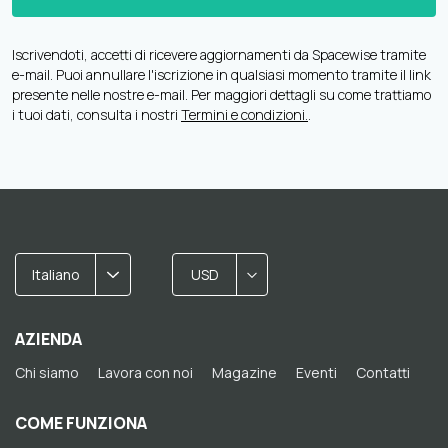
Iscrivendoti, accetti di ricevere aggiornamenti da Spacewise tramite
e-mail. Puoi annullare l'iscrizione in qualsiasi momento tramite il link
presente nelle nostre e-mail. Per maggiori dettagli su come trattiamo
i tuoi dati, consulta i nostri
Termini e condizioni.
.
Italiano
USD
AZIENDA
Chi siamo
Lavora con noi
Magazine
Eventi
Contatti
COME FUNZIONA