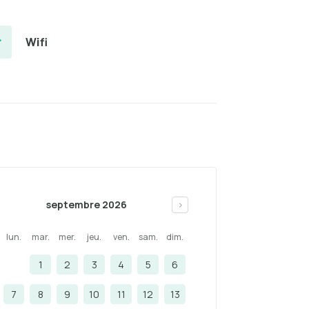
Wifi
septembre 2026
>
lun.
mar.
mer.
jeu.
ven.
sam.
dim.
1
2
3
4
5
6
7
8
9
10
11
12
13