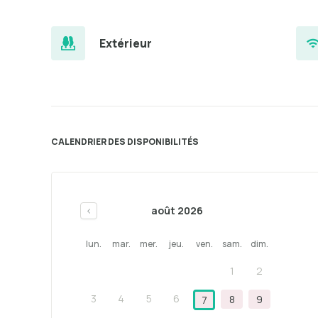
Extérieur
CALENDRIER DES DISPONIBILITÉS
août 2026
<
lun.
mar.
mer.
jeu.
ven.
sam.
dim.
1
2
3
4
5
6
8
9
7