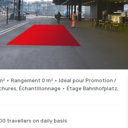
m²
•
Rangement
0 m²
•
Idéal pour
Promotion /
ochures, Échantillonnage
•
Étage
Bahnhofplatz,
00 travellers on daily basis