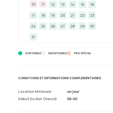
10
11
12
13
14
15
16
17
18
19
20
21
22
23
24
25
26
27
28
29
30
31
DISPONIBLE
INDISPONIBLE
PRIX ​​SPÉCIAL
CONDITIONS ET INFORMATIONS COMPLÉMENTAIRES
Location Minimale
un jour
Début Du Bail (heure)
06:00