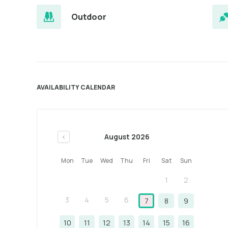
Outdoor
AVAILABILITY CALENDAR
August 2026
<
Mon
Tue
Wed
Thu
Fri
Sat
Sun
1
2
3
4
5
6
7
8
9
10
11
12
13
14
15
16