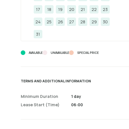
17
18
19
20
21
22
23
24
25
26
27
28
29
30
31
AVAILABLE
UNAVAILABLE
SPECIAL PRICE
TERMS AND ADDITIONAL INFORMATION
Minimum Duration
1 day
Lease Start (time)
06:00