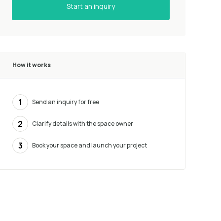
Start an inquiry
How it works
1
Send an inquiry for free
2
Clarify details with the space owner
3
Book your space and launch your project