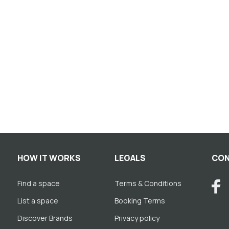
HOW IT WORKS
LEGALS
CON
Find a space
Terms & Conditions
List a space
Booking Terms
Discover Brands
Privacy policy