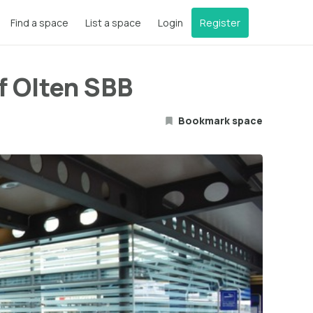
Find a space
List a space
Login
Register
f Olten SBB
Bookmark space