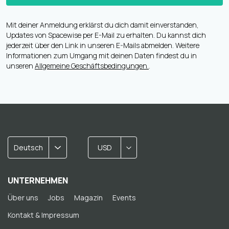
Mit deiner Anmeldung erklärst du dich damit einverstanden,
Updates von Spacewise per E-Mail zu erhalten. Du kannst dich
jederzeit über den Link in unseren E-Mails abmelden. Weitere
Informationen zum Umgang mit deinen Daten findest du in
unseren
Allgemeine Geschäftsbedingungen.
.
Deutsch
USD
UNTERNEHMEN
Über uns
Jobs
Magazin
Events
Kontakt & Impressum