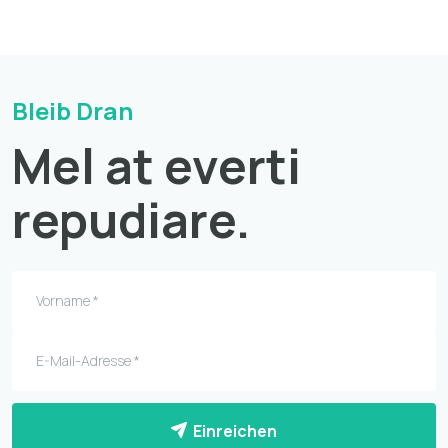
Bleib Dran
Mel at everti
repudiare.
Einreichen